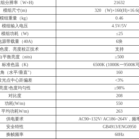
模组分辨率
〔
W×H)
2
1632
模组尺寸(m)
320
（
W
)
×16
0
(H
)
×16.6
模组重量（kg）
0.46
模组输入电压
4.5V/5V
模组功耗（W)
≤25
电源带载量（40A)
6块
色度、亮度校正技术
支持
白平衡亮度（nits)
≥500
标准色温（
K)
650
0
K (1000K
一
9500
K
视角
（
水平/垂直
”
）
160
发光点中心距偏差
<3%
亮度/色度均匀性
≥98%
对比度
208
功耗(W/m)
5
50
平均功耗W/m)
2
63
供电要求
AC90~132V/ AC186~264V，频
安全特性
GB4913/ENG0950
换帧频率
60Hz