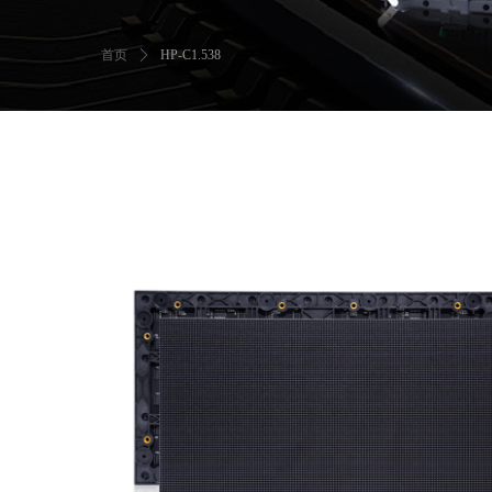
首页
ꄲ
HP-C1.538