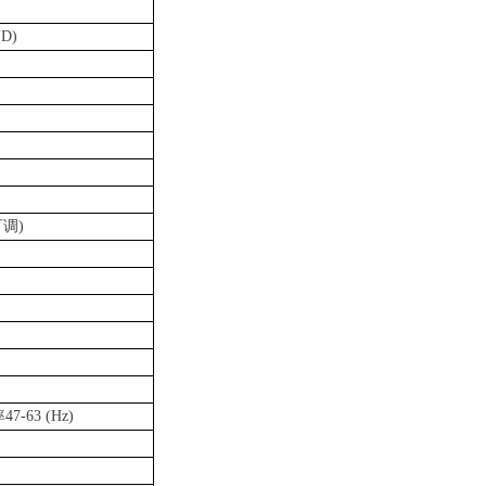
(D)
可调
)
率47-63
(
Hz)