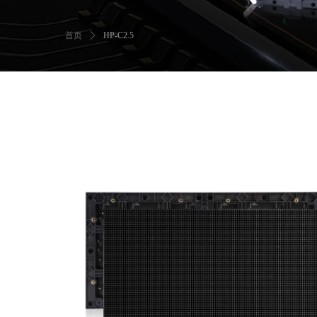
首页
ꄲ
HP-C2.5